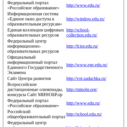
Федеральный портал
http://www.edu.ru/
«Российское образование»
Информационная система
«Единое окно доступа к
http://window.edu.ru/
образовательным ресурсам»
Единая коллекция цифровых
http://school-
образовательных ресурсов
collection.edu.ru/
Федеральный центр
информационно-
http://fcior.edu.ru/
образовательных ресурсов
Официальный
информационный портал
http://www.ege.edu.ru/
Единного Государственного
Экзамена
Cайт Центра развития
http://vot-zadachka.ru/
Всероссийские
дистанционные олимпиады,
http://minobr.org/
конкурсы Сайт МИНОБР.ор
Федеральный портал
http://www.edu.ru/
«Российское образование»
Российский
http://school.edu.ru/
общеобразовательный портал
Федеральный центр