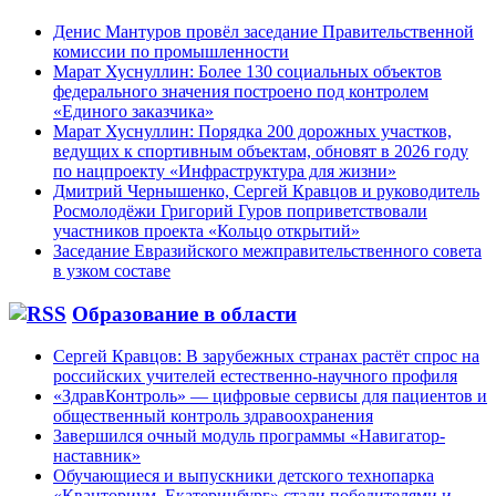
Денис Мантуров провёл заседание Правительственной
комиссии по промышленности
Марат Хуснуллин: Более 130 социальных объектов
федерального значения построено под контролем
«Единого заказчика»
Марат Хуснуллин: Порядка 200 дорожных участков,
ведущих к спортивным объектам, обновят в 2026 году
по нацпроекту «Инфраструктура для жизни»
Дмитрий Чернышенко, Сергей Кравцов и руководитель
Росмолодёжи Григорий Гуров поприветствовали
участников проекта «Кольцо открытий»
Заседание Евразийского межправительственного совета
в узком составе
Образование в области
Сергей Кравцов: В зарубежных странах растёт спрос на
российских учителей естественно-научного профиля
«ЗдравКонтроль» — цифровые сервисы для пациентов и
общественный контроль здравоохранения
Завершился очный модуль программы «Навигатор-
наставник»
Обучающиеся и выпускники детского технопарка
«Кванториум. Екатеринбург» стали победителями и