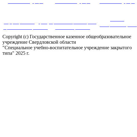
Российской Федерации
Российской Федерации
Российской Федерации
Система
Информационная поддержка
Портал инновационных практик
дистанционного обучения
оценки качества образования
в системе образования
Copyright (c) Государственное казенное общеобразовательное
учреждение Свердловской области
"Специальное учебно-воспитательное учреждение закрытого
типа" 2025 г.