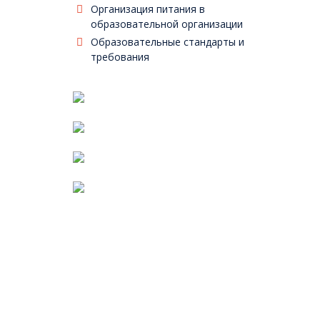
(
Организация питания в
образовательной организации
Фе
Образовательные стандарты и
т
требования
Фе
Уг
о
ан
Ука