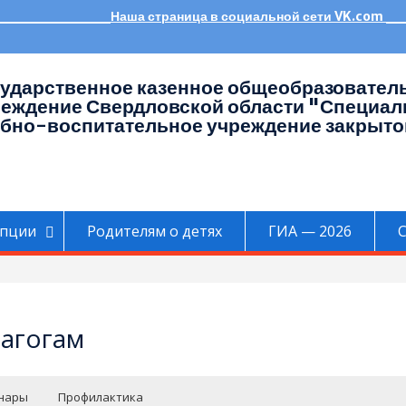
__________Наша страница в социальной сети VK.com
ударственное казенное общеобразовател
реждение Свердловской области "Специал
бно-воспитательное учреждение закрыто
упции
Родителям о детях
ГИА — 2026
C
агогам
нары
Профилактика