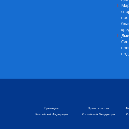
Мар
П
спо
ре
пос
бла
кре
Дми
Син
а
пов
ко
под
ан
ко
мас
Пос
Президент
Правительство
Фе
Российской Федерации
Российской Федерации
Р
а