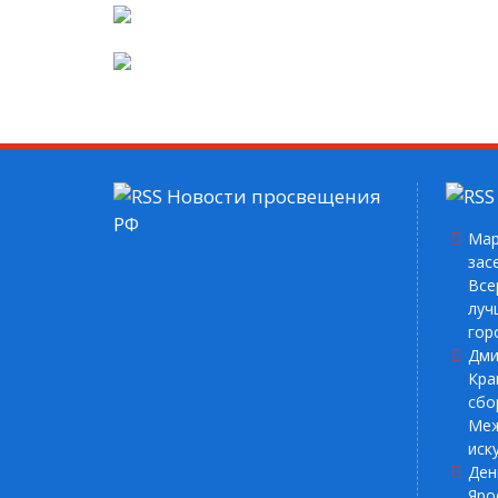
объ
пр
По
Пос
Новости просвещения
П
РФ
д
Мар
зас
Все
луч
гор
П
Дми
Кра
сбо
По
Меж
иск
Ден
По
Яро