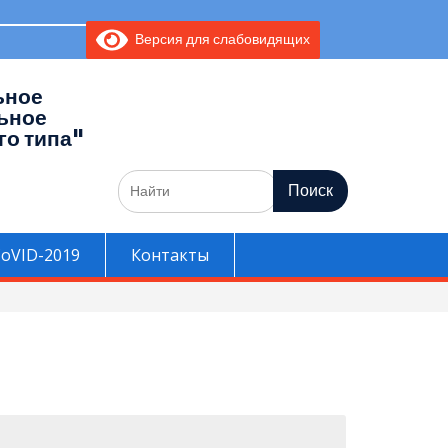
 _________
Версия для слабовидящих
ьное
ьное
го типа"
Поиск
по:
oVID-2019
Контакты