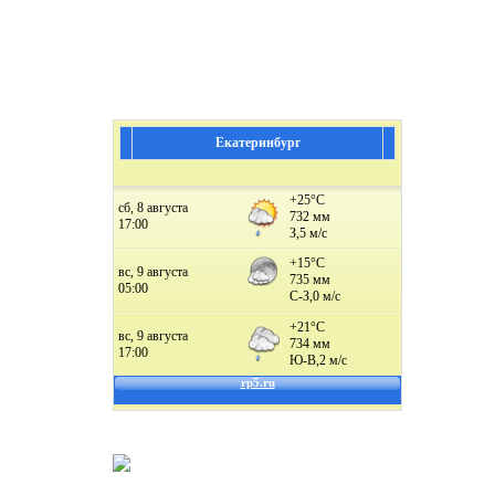
соци
Екатеринбург
Пос
Пос
ис
юри
Пос