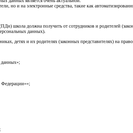
ных данных является очень актуальной.
ители, но и на электронные средства, такие как автоматизиров
(ПДн) школа должна получить от сотрудников и родителей (за
ерсональных данных).
ках, детях и их родителях (законных представителях) на прав
 данных»;
й Федерации»»;
;