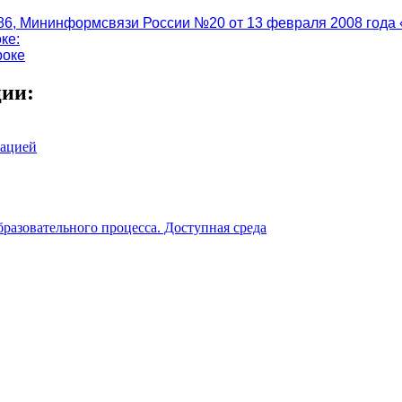
6, Мининформсвязи России №20 от 13 февраля 2008 года 
ке:
роке
ции:
зацией
разовательного процесса. Доступная среда