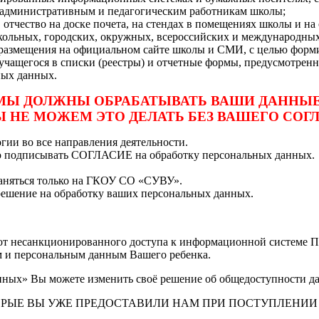
е административным и педагогическим работникам школы;
 отчество на доске почета, на стендах в помещениях школы и н
школьных, городских, окружных, всероссийских и международных 
ля размещения на официальном сайте школы и СМИ, с целью фор
 учащегося в списки (реестры) и отчетные формы, предусмотр
ных данных.
МЫ ДОЛЖНЫ ОБРАБАТЫВАТЬ ВАШИ ДАННЫЕ
 НЕ МОЖЕМ ЭТО ДЕЛАТЬ БЕЗ ВАШЕГО СОГ
и во все направления деятельности.
ью подписывать СОГЛАСИЕ на обработку персональных данных.
раняться только на ГКОУ СО «СУВУ».
решение на обработку ваших персональных данных.
от несанкционированного доступа к информационной системе 
 и персональным данным Вашего ребенка.
нных» Вы можете изменить своё решение об общедоступности д
ЫЕ ВЫ УЖЕ ПРЕДОСТАВИЛИ НАМ ПРИ ПОСТУПЛЕНИИ Р