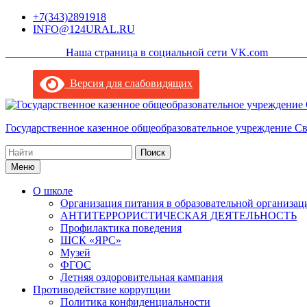
Перейти
+7(343)2891918
к
INFO@124URAL.RU
содержимому
___________Наша страница в социальной сети VK.com ______
Версия для слабовидящих
Государственное казенное общеобразовательное учреждение С
Поиск
по:
Меню
О школе
Организация питания в образовательной организац
АНТИТЕРРОРИСТИЧЕСКАЯ ДЕЯТЕЛЬНОСТЬ
Профилактика поведения
ШСК «ЯРС»
Музей
ФГОС
Летняя оздоровительная кампания
Противодействие коррупции
Политика конфиденциальности