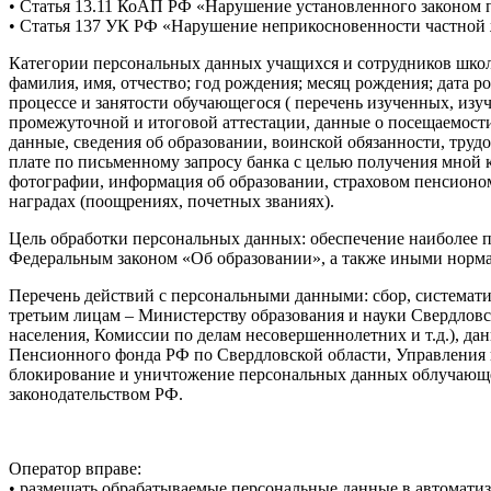
• Статья 13.11 КоАП РФ «Нарушение установленного законом п
• Статья 137 УК РФ «Нарушение неприкосновенности частной
Категории персональных данных учащихся и сотрудников шко
фамилия, имя, отчество; год рождения; месяц рождения; дата 
процессе и занятости обучающегося ( перечень изученных, изу
промежуточной и итоговой аттестации, данные о посещаемости 
данные, сведения об образовании, воинской обязанности, трудо
плате по письменному запросу банка с целью получения мной к
фотографии, информация об образовании, страховом пенсионом
наградах (поощрениях, почетных званиях).
Цель обработки персональных данных: обеспечение наиболее п
Федеральным законом «Об образовании», а также иными норма
Перечень действий с персональными данными: сбор, систематиз
третьим лицам – Министерству образования и науки Свердлов
населения, Комиссии по делам несовершеннолетних и т.д.), д
Пенсионного фонда РФ по Свердловской области, Управления 
блокирование и уничтожение персональных данных облучающе
законодательством РФ.
Оператор вправе:
• размещать обрабатываемые персональные данные в автомати