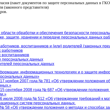
ласия (пакет документов по защите персональных данных в ГК
я (законного представителя)
ров.
области обработки и обеспечения безопасности персонал
е, защите, хранении и передаче персональных данных рабо
ботников, воспитанников и (или) родителей (законных пре
 работников
 воспитанников
е персональных данных
ителей персональных данных
информации, информационных технологиях и о защите инфо
ерсональных данных»
17 ноября 2007 года № 781 «Об утверждении положения об
нных.»
15 сентября 2008 года № 687 «Об утверждении положения 
ии.»
6 июля 2008 года № 512 «Об утверждении требований к м
мационных систем персональных данных.
 № 58 «Об утверждении положения о методах и способах 