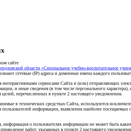
ых
ном сайте
вердловской области «Специальное учебно-воспитательное учре
спознают сетевые (IP) адреса и доменные имена каждого пользов
 интерактивными сервисами Сайта и (или) отправляющих электр
мации, и иные сведения (в том числе персонального характера),
 целей, перечисленных в пункте 2 настоящего уведомления.
анимые в технических средствах Сайта, используются исключит
 пользователей информации, выявления наиболее посещаемых ст
ия, информация о пользователях информации не может быть каким
проведение работ, указанных в пункте 2 настоящего уведомлени