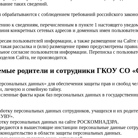
вание таких сведений.
 обрабатываются с соблюдением требований российского законо
нию к сведениям, перечисленным в пункте 1 настоящего уведом
зания конкретных сетевых адресов и доменных имен пользовате
ресам пользователей информации, а также размещение на Сайте 
 такая рассылка и (или) размещение прямо предусмотрены прав
льное согласие пользователя информации. Переписка с пользова
делов Сайта, не производится.
мые родители и сотрудники ГКОУ СО 
ерсональных данных» для обеспечения защиты прав и свобод че
и, личную и семейную тайну.
сленные факты краж баз персональных данных в государственны
тку персональных данных сотрудников, учащихся и их родител
СУВУ».
аботку персональных данных на сайте РОСКОМНАДЗРА.
, предаются в вышестоящие инстанции персональные данные сотр
аконодательство в области защиты персональных данных.