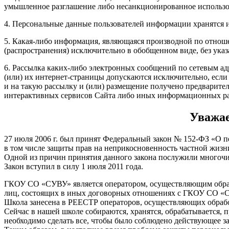
умышленное разглашение либо несанкционированное использо
4. Персональные данные пользователей информации хранятся и
5. Какая-либо информация, являющаяся производной по отноше
(распространения) исключительно в обобщенном виде, без ука
6. Рассылка каких-либо электронных сообщений по сетевым ад
(или) их интернет-страницы допускаются исключительно, если
и на такую рассылку и (или) размещение получено предварите
интерактивных сервисов Сайта либо иных информационных раз
Уважае
27 июля 2006 г. был принят Федеральный закон № 152-ФЗ «О п
в том числе защиты прав на неприкосновенность частной жизн
Одной из причин принятия данного закона послужили многочи
Закон вступил в силу 1 июля 2011 года.
ГКОУ СО «СУВУ» является оператором, осуществляющим обрабо
лиц, состоящих в иных договорных отношениях с ГКОУ СО «
Школа занесена в РЕЕСТР операторов, осуществляющих обр
Сейчас в нашей школе собираются, хранятся, обрабатывается
необходимо сделать все, чтобы было соблюдено действующее з