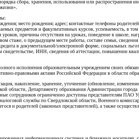
орядка сбора, хранения, использования или распространения и
 жизни».
лы:
рождения; место рождения; адрес; контактные телефоны родителе
чаемых предметов и факультативных курсов, успеваемость, в том
уроков, причины отсутствия на уроках, поведение в школе, наг
вом стаже, о предыдущем месте работы, составе семьи, сведения
редита в документальной/электронной форме, социальных льгота
 свидетельстве, ИНН, сведения об аттестации, повышении квал
олного исполнения образовательным учреждением своих обязанн
тивно-правовыми актами Российской Федерации в области обра
ация, накопление, хранение, уточнение (обновление, изменение)
ской области, Департаменту образования Администрации город
анные сотрудников ограниченно доступны представителям ПАО Ур
налоговой службы по Свердловской области, Военного комиссар
гося и родителей (законных представителей), а также осущес
зированных информационных системах и бумажных носителях, с