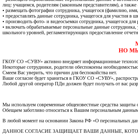
лиц: учащимся, родителям (законным представителям), а такж
• размещать фотографии сотрудника, учащегося (фамилию, имя,
• предоставлять данные сотрудника, учащегося для участия в 
• производить фото- и видеосъемки сотрудника, учащегося д
• включать обрабатываемые персональные данные сотрудника,
школьного уровней, регламентирующих предоставление отчет
НО МЫ
ГКОУ СО «СУВУ» активно внедряет информационные технологи
Некоторые сотрудники, родители обеспокоены необходимост
Смеем Вас уверить, что причин для беспокойства нет.
Ваше согласие будет храниться в ГКОУ СО «СУВУ», распрост
Любой другой оператор ПДн должен будет получать от вас раз
Мы используем современные общеизвестные средства защиты 
Обещаем заботливо относиться к Вашим персональным данным
В любой момент на основании Закона РФ «О персональных да
ДАННОЕ СОГЛАСИЕ ЗАЩИЩАЕТ ВАШИ ДАННЫЕ, КОТОР