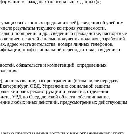
нформации о гражданах (персональных данных)»;
й учащихся (законных представителей), сведения об учебном
 числе результаты текущего контроля успеваемости,
рады и поощрения и др.; сведения о гражданстве, паспортные
 о количестве детей с целью получения подарков, заработной
х, адрес места жительства, номера личных телефонов,
ификации, профессиональной переподготовке, сведения о
остей, обязательств и компетенций, определенных
зования.
, использование, распространение (в том числе передачу
а Екатеринбург, ОВД, Управлению социальной защиты
альский банк реконструкции и развития, отделения
иата, УВД по Свердловской области; обезличивание,
твление любых иных действий, предусмотренных действующим
 целью предоставления доступа к ним ограниченному кругу