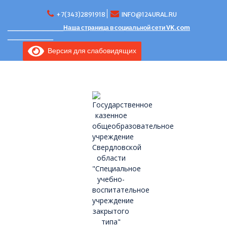
Перейти
к
+7(343)2891918
INFO@124URAL.RU
содержимому
___________Наша страница в социальной сети VK.com
_________
Версия для слабовидящих