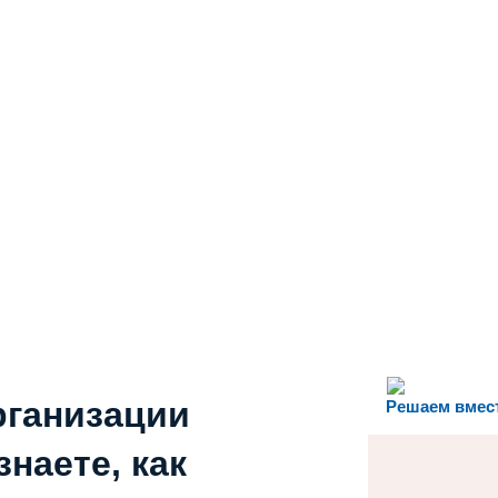
рганизации
Решаем вмес
наете, как