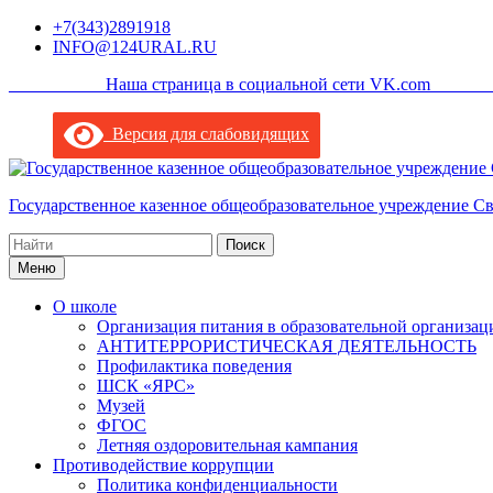
Перейти
+7(343)2891918
к
INFO@124URAL.RU
содержимому
___________Наша страница в социальной сети VK.com ______
Версия для слабовидящих
Государственное казенное общеобразовательное учреждение С
Поиск
по:
Меню
О школе
Организация питания в образовательной организац
АНТИТЕРРОРИСТИЧЕСКАЯ ДЕЯТЕЛЬНОСТЬ
Профилактика поведения
ШСК «ЯРС»
Музей
ФГОС
Летняя оздоровительная кампания
Противодействие коррупции
Политика конфиденциальности