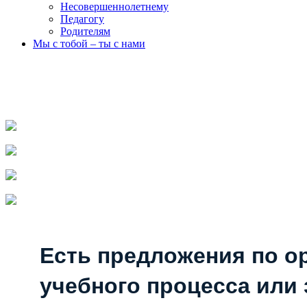
Несовершеннолетнему
Педагогу
Родителям
Мы с тобой – ты с нами
Есть предложения по о
учебного процесса или з