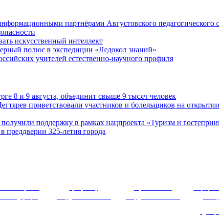
 информационными партнёрами Августовского педагогического 
зопасности
вать искусственный интеллект
верный полюс в экспедиции «Ледокол знаний»
российских учителей естественно-научного профиля
ге 8 и 9 августа, объединит свыше 9 тысяч человек
егтярев приветствовали участников и болельщиков на открытии
 получили поддержку в рамках нацпроекта «Туризм и гостеприи
в преддверии 325-летия города
 ~~ ~~~ ПОЛЕЗНЫЕ РЕСУРСЫ ~~~ ~~
льное собрание
Губернатор
Правительство
Официаль
ской Федерации
Свердловской области
Свердловской области
Екате
Департ