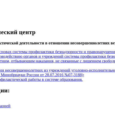
еский центр
ктической деятельности в отношении несовершеннолетних в
основах системы профилактики безнадзорности и правонарушени
модействию органов и учреждений системы профилактики безн
ним, отбывающим наказания, не связанные с лишением свобод
нии несовершеннолетних из учреждений уголовно-исполнительн
а Минобрнауки России от 28.07.2016 №07-3188);
илактической работы в системе образования.
ции:
зацией