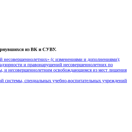
ернувшихся из ВК и СУВУ.
й несовершеннолетних» (с изменениями и дополнениями);
адзорности и правонарушений несовершеннолетних по
ы, и несовершеннолетним освобождающимся из мест лишения
ой системы, специальных учебно-воспитательных учреждений