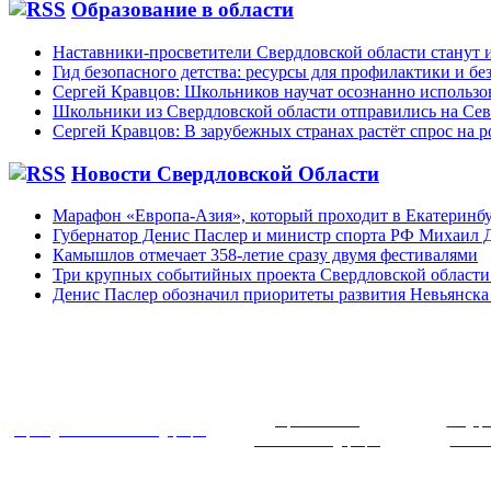
Образование в области
Наставники-просветители Свердловской области станут
Гид безопасного детства: ресурсы для профилактики и бе
Сергей Кравцов: Школьников научат осознанно использо
Школьники из Свердловской области отправились на Се
Сергей Кравцов: В зарубежных странах растёт спрос на 
Новости Свердловской Области
Марафон «Европа-Азия», который проходит в Екатеринбур
Губернатор Денис Паслер и министр спорта РФ Михаил Д
Камышлов отмечает 358-летие сразу двумя фестивалями
Три крупных событийных проекта Свердловской области
Денис Паслер обозначил приоритеты развития Невьянска 
~
Правительство
Федера
Президент Российской Федерации
Российской Федерации
Россий