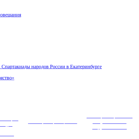
совещания
 Спартакиады народов России в Екатеринбурге
мство»
 ~
Министерство образования и
ный портал
Министерство просвещения РФ
молодежной политики
ринбурга
Свердловской области
амент по