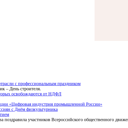
трасли с профессиональным праздником
ик – День строителя.
оторых освобождаются от НДФЛ
нции «Цифровая индустрия промышленной России»
сиян с Днём физкультурника
етием
ова поздравила участников Всероссийского общественного движ