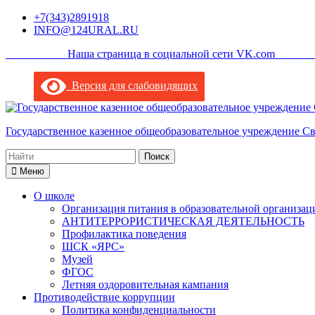
Перейти
+7(343)2891918
к
INFO@124URAL.RU
содержимому
___________Наша страница в социальной сети VK.com ______
Версия для слабовидящих
Государственное казенное общеобразовательное учреждение С
Поиск
по:
Меню
О школе
Организация питания в образовательной организац
АНТИТЕРРОРИСТИЧЕСКАЯ ДЕЯТЕЛЬНОСТЬ
Профилактика поведения
ШСК «ЯРС»
Музей
ФГОС
Летняя оздоровительная кампания
Противодействие коррупции
Политика конфиденциальности