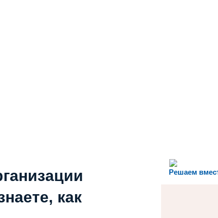
рганизации
Решаем вмес
наете, как