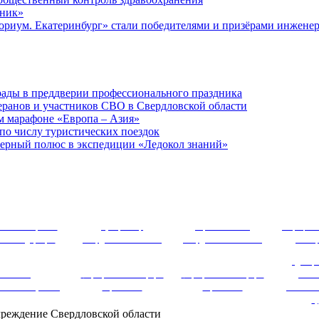
вник»
ориум. Екатеринбург» стали победителями и призёрами инжене
рады в преддверии профессионального праздника
теранов и участников СВО в Свердловской области
ом марафоне «Европа – Азия»
 по числу туристических поездок
верный полюс в экспедиции «Ледокол знаний»
 ~~ ~~~ ПОЛЕЗНЫЕ РЕСУРСЫ ~~~ ~~
льное собрание
Губернатор
Правительство
Официаль
ской Федерации
Свердловской области
Свердловской области
Екате
Департ
Система
Официальный информ
Официальный информ
обес
ионного обучения
портал ЕГЭ
портал ГИА
деятельно
с
учреждение Свердловской области