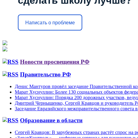
сделать школу лучше?
Написать о проблеме
Новости просвещения РФ
Правительство РФ
Денис Мантуров провёл заседание Правительственной 
Марат Хуснуллин: Более 130 социальных объектов федера
Марат Хуснуллин: Порядка 200 дорожных участков, веду
Дмитрий Чернышенко, Сергей Кравцов и руководитель Р
Заседание Евразийского межправительственного совета в
Образование в области
Сергей Кравцов: В зарубежных странах растёт спрос на 
«ЗдравКонтроль» — цифровые сервисы для пациентов и 