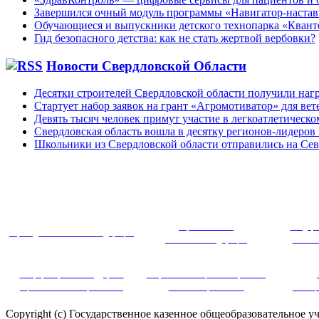
Завершился очный модуль программы «Навигатор-наста
Обучающиеся и выпускники детского технопарка «Квант
Гид безопасного детства: как не стать жертвой вербовки?
Новости Свердловской Области
Десятки строителей Свердловской области получили наг
Стартует набор заявок на грант «Агромотиватор» для ве
Девять тысяч человек примут участие в легкоатлетическ
Свердловская область вошла в десятку регионов-лидеров
Школьники из Свердловской области отправились на Се
~
Правительство
Федера
Президент Российской Федерации
Российской Федерации
Россий
Информационная поддержка
Портал инновационных практик в
оценки качества образования
системе образования
дистанц
Copyright (c) Государственное казенное общеобразовательное 