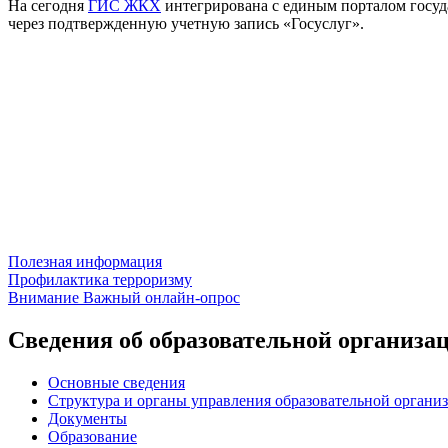
На сегодня
ГИС ЖКХ
интегрирована с единым порталом госуда
через подтвержденную учетную запись «Госуслуг».
Полезная информация
Навигация
Профилактика терроризму
Внимание Важный онлайн-опрос
по
записям
Сведения об образовательной организа
Основные сведения
Структура и органы управления образовательной органи
Документы
Образование