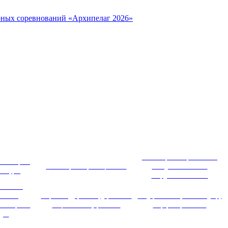
рных соревнований «Архипелаг 2026»
 ~
Министерство образования и
ный портал
Министерство просвещения РФ
молодежной политики
ринбурга
Свердловской области
амент по
печению
Портал поддержки государственно-
Федеральная служба по надзору
сти мировых
общественного управления
в сфере образования
удей