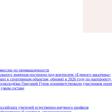
комиссии по промышленности
льного значения построено под контролем «Единого заказчика»
щих к спортивным объектам, обновят в 2026 году по нацпроект
осмолодёжи Григорий Гуров поприветствовали участников прое
 узком составе
российских учителей естественно-научного профиля
общественный контроль здравоохранения