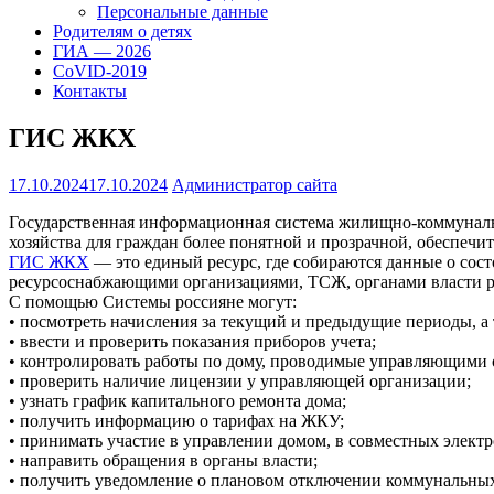
Персональные данные
Родителям о детях
ГИА — 2026
CoVID-2019
Контакты
ГИС ЖКХ
17.10.2024
17.10.2024
Администратор сайта
Государственная информационная система жилищно-коммунальн
хозяйства для граждан более понятной и прозрачной, обеспечи
ГИС ЖКХ
— это единый ресурс, где собираются данные о сос
ресурсоснабжающими организациями, ТСЖ, органами власти р
С помощью Системы россияне могут:
• посмотреть начисления за текущий и предыдущие периоды, а
• ввести и проверить показания приборов учета;
• контролировать работы по дому, проводимые управляющими о
• проверить наличие лицензии у управляющей организации;
• узнать график капитального ремонта дома;
• получить информацию о тарифах на ЖКУ;
• принимать участие в управлении домом, в совместных элект
• направить обращения в органы власти;
• получить уведомление о плановом отключении коммунальных