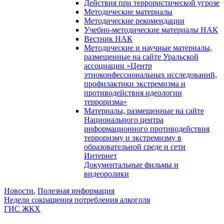
Действия при террористической угрозе
Методические материалы
Методические рекомендации
Учебно-методические материалы НАК
Вестник НАК
Методические и научные материалы,
размещенные на сайте Уральской
ассоциации «Центр
этноконфессиональных исследований,
профилактики экстремизма и
противодействия идеологии
терроризма»
Материалы, размещенные на сайте
Национального центра
информационного противодействия
терроризму и экстремизму в
образовательной среде и сети
Интернет
Документальные фильмы и
видеоролики
Новости
,
Полезная информация
Навигация
Недели сокращения потребления алкоголя
ГИС ЖКХ
по