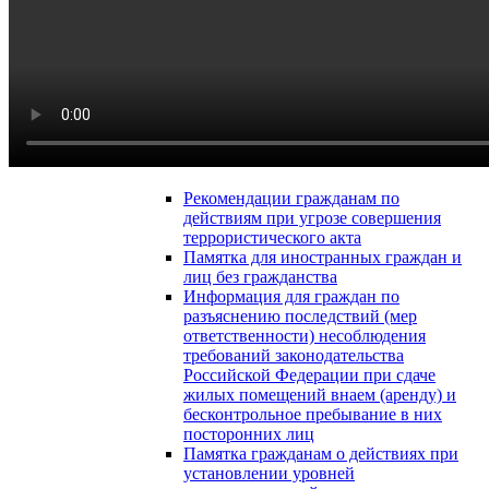
Рекомендации гражданам по
действиям при угрозе совершения
террористического акта
Памятка для иностранных граждан и
лиц без гражданства
Информация для граждан по
разъяснению последствий (мер
ответственности) несоблюдения
требований законодательства
Российской Федерации при сдаче
жилых помещений внаем (аренду) и
бесконтрольное пребывание в них
посторонних лиц
Памятка гражданам о действиях при
установлении уровней