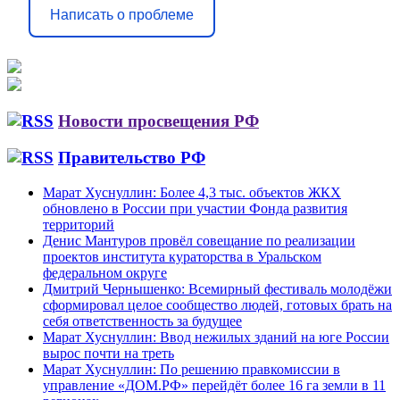
Написать о проблеме
Новости просвещения РФ
Правительство РФ
Марат Хуснуллин: Более 4,3 тыс. объектов ЖКХ
обновлено в России при участии Фонда развития
территорий
Денис Мантуров провёл совещание по реализации
проектов института кураторства в Уральском
федеральном округе
Дмитрий Чернышенко: Всемирный фестиваль молодёжи
сформировал целое сообщество людей, готовых брать на
себя ответственность за будущее
Марат Хуснуллин: Ввод нежилых зданий на юге России
вырос почти на треть
Марат Хуснуллин: По решению правкомиссии в
управление «ДОМ.РФ» перейдёт более 16 га земли в 11