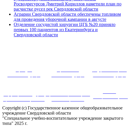
Росводресурсов Дмитрий Кириллов наметили план по
расчистке русел рек Свердловской области
Аграрии Свердловской области обеспечены топливом
для проведения уборочной кампании в августе
Отделение сосудистой хирургии ЦГБ №20 приняло
первых 100 пациентов из Екатеринбурга и
Свердловской области
~ ~~ ~~~ 
Президент
Правительство
Федеральное собрание
Российской Федерации
Российской Федерации
Российской Федерации
Система
Информационная поддержка
Портал инновационных практик
дистанционного обучения
оценки качества образования
в системе образования
Copyright (c) Государственное казенное общеобразовательное
учреждение Свердловской области
"Специальное учебно-воспитательное учреждение закрытого
типа" 2025 г.