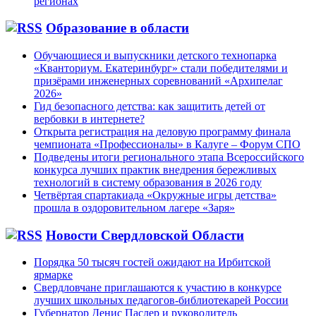
регионах
Образование в области
Обучающиеся и выпускники детского технопарка
«Кванториум. Екатеринбург» стали победителями и
призёрами инженерных соревнований «Архипелаг
2026»
Гид безопасного детства: как защитить детей от
вербовки в интернете?
Открыта регистрация на деловую программу финала
чемпионата «Профессионалы» в Калуге – Форум СПО
Подведены итоги регионального этапа Всероссийского
конкурса лучших практик внедрения бережливых
технологий в систему образования в 2026 году
Четвёртая спартакиада «Окружные игры детства»
прошла в оздоровительном лагере «Заря»
Новости Свердловской Области
Порядка 50 тысяч гостей ожидают на Ирбитской
ярмарке
Свердловчане приглашаются к участию в конкурсе
лучших школьных педагогов-библиотекарей России
Губернатор Денис Паслер и руководитель