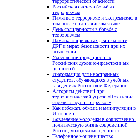
террористической опасности
Российская система борьбы с
терроризмом
Памятка о терроризме и экстремизме, в
том числе на английском языке
День солидарности в борьбе с
терроризмом
Памятка о признаках деятельности
ДРГ и мерах безопасности при их
выявлении
Укрепление тридационных
Российских духовно-нравственных
ценностей
Информация для иностранных
студентов, обучающихся в учебных
заведениях Российской Федерации
Алгоритм действий при
террористической угрозе «Появление
стрелка / группы стрелков»
Как избежать обмана и манипуляции в
Интернете
Вовлечение молодежи в общественно-
политическую жизнь современной
России, молодежные ценности
Телефонное мошенничество