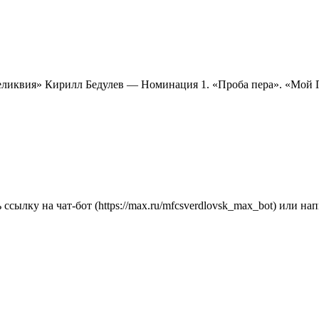
Реликвия» Кирилл Бедулев — Номинация 1. «Проба пера». «М
 ссылку на чат-бот (https://max.ru/mfcsverdlovsk_max_bot) или