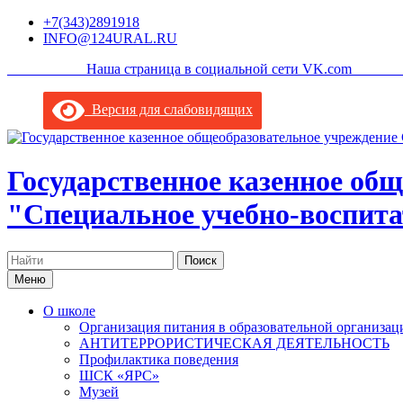
Перейти
+7(343)2891918
к
INFO@124URAL.RU
содержимому
___________Наша страница в социальной сети VK.com ______
Версия для слабовидящих
Государственное казенное об
"Специальное учебно-воспита
Поиск
по:
Меню
О школе
Организация питания в образовательной организац
АНТИТЕРРОРИСТИЧЕСКАЯ ДЕЯТЕЛЬНОСТЬ
Профилактика поведения
ШСК «ЯРС»
Музей