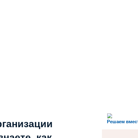
рганизации
Решаем вмес
наете, как