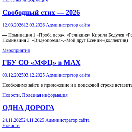
Свободный стих — 2026
12.03.2026
12.03.2026
Администратор сайта
— Номинация 1.»Проба пера». «Реликвия» Кирилл Бедулев «
Номинация 3. «Видеопоэзия».»Мой друг Есенин»(коллектив)
Мероприятия
ГБУ СО «МФЦ» в MAX
03.12.2025
03.12.2025
Администратор сайта
Необходимо зайти в приложение и в поисковой строке вставить
Новости
,
Полезная информация
ОДНА ДОРОГА
24.11.2025
24.11.2025
Администратор сайта
Новости