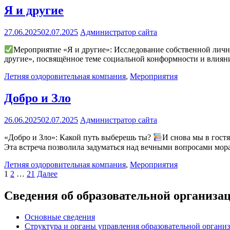
Я и другие
27.06.2025
02.07.2025
Администратор сайта
Мероприятие «Я и другие»: Исследование собственной личн
другие», посвящённое теме социальной конформности и влияни
Летняя оздоровительная компания
,
Мероприятия
Добро и Зло
26.06.2025
02.07.2025
Администратор сайта
«Добро и Зло»: Какой путь выберешь ты?
И снова мы в гост
Эта встреча позволила задуматься над вечными вопросами мор
Летняя оздоровительная компания
,
Мероприятия
Пагинация
1
2
…
21
Далее
записей
Сведения об образовательной организа
Основные сведения
Структура и органы управления образовательной органи