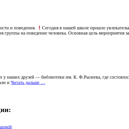
ости и поведения.
Сегодня в нашей школе прошло увлекатель
я группы на поведение человека. Основная цель мероприятия з
ях у наших друзей — библиотеки им. К. Ф.Рылеева, где состояло
али и
Читать дальше …
ции:
зацией