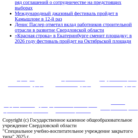
ряд соглашений о сотрудничестве на предстоящих
выборах
Международный джазовый фестиваль пройдет в
Камышлове в 12-й раз
Денис Паслер отметил вклад работников строительной
отрасли в развитие Свердловской области
«Красная строка» в Екатеринбурге сменит площадку: в
2026 году фестиваль пройдет на Октябрьской площади
~ ~~ ~~~ 
Президент
Правительство
Федеральное собрание
Российской Федерации
Российской Федерации
Российской Федерации
Система
Информационная поддержка
Портал инновационных практик
дистанционного обучения
оценки качества образования
в системе образования
Copyright (c) Государственное казенное общеобразовательное
учреждение Свердловской области
"Специальное учебно-воспитательное учреждение закрытого
типа" 2025 г.