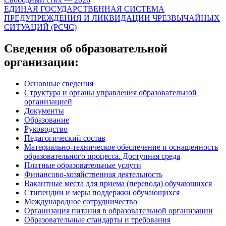
Навигация
ЕДИНАЯ ГОСУДАРСТВЕННАЯ СИСТЕМА
по
ПРЕДУПРЕЖДЕНИЯ И ЛИКВИДАЦИИ ЧРЕЗВЫЧАЙНЫХ
записям
СИТУАЦИЙ (РСЧС)
Сведения об образовательной
организации:
Основные сведения
Структура и органы управления образовательной
организацией
Документы
Образование
Руководство
Педагогический состав
Материально-техническое обеспечение и оснащенность
образовательного процесса. Доступная среда
Платные образовательные услуги
Финансово-хозяйственная деятельность
Вакантные места для приема (перевода) обучающихся
Стипендии и меры поддержки обучающихся
Международное сотрудничество
Организация питания в образовательной организации
Образовательные стандарты и требования