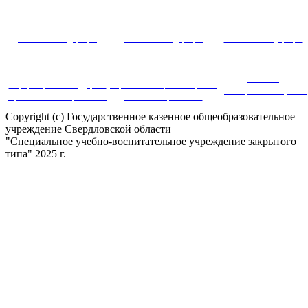
Президент
Правительство
Федеральное собрание
Российской Федерации
Российской Федерации
Российской Федерации
Система
Информационная поддержка
Портал инновационных практик
дистанционного обучения
оценки качества образования
в системе образования
Copyright (c) Государственное казенное общеобразовательное
учреждение Свердловской области
"Специальное учебно-воспитательное учреждение закрытого
типа" 2025 г.