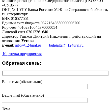
Министерство финансов Свердловской области (ГКОУ СО
«СУВУ»)
ОКЦ № 1 УГУ Банка России// УФК по Свердловской области,
г.Екатеринбург
БИК 016577551
Единый счет бюджета 03221643650000006200
Кор.счет 40102810645370000054
Лицевой счет 03012261640
Директор Ушаков Дмитрий Николаевич, действующий на
основании
Устава
.
E-mail:
info@124ural.ru
buhgalter@124ural.ru
Карточка предприятия
Обратная связь:
Ваше имя (обязательно)
Ваш e-mail (обязательно)
Тема