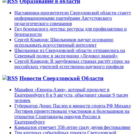
Образование в области
Наставники-просветители Свердловской области станут
информационными партнёрами Августовского
педагогического совещания
Гид безопасного детства: ресурсы для профилактики и
безопасности
Сергей Кравцов: Школьников научат осознанно
использовать искусственный интеллект
Школьники из Свердловской области отправились на
Северный полюс в экспедиции «Ледокол знаний»
Сергей Кравцов: В зарубежных странах растёт спрос на
российских учителей естественно-научного профиля
Новости Свердловской Области
Марафон «Европа-Азия», который проходит в
Екатеринбурге 8 и 9 августа, объединит свыше 9 тысяч
человек
Губернатор Денис Паслер и министр спорта РФ Михаил
Дегтярев приветствовали участников и болельщиков на
открытии Спартакиады народов России в
Екатеринбурге
Камышлов отмечает 358-летие сразу двумя фестивалями
Три крупных событийных проекта Свердловской