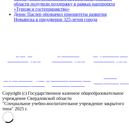
области получили поддержку в рамках нацпроекта
«Туризм и гостеприимство»
Денис Паслер обозначил приоритеты развития
Невьянска в преддверии 325-летия города
~ ~~ ~~~ 
Президент
Правительство
Федеральное собрание
Российской Федерации
Российской Федерации
Российской Федерации
Система
Информационная поддержка
Портал инновационных практик
дистанционного обучения
оценки качества образования
в системе образования
Copyright (c) Государственное казенное общеобразовательное
учреждение Свердловской области
"Специальное учебно-воспитательное учреждение закрытого
типа" 2025 г.