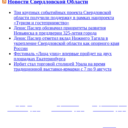
Новости Свердловской Области
Три крупных событийных проекта Свердловской
области получили поддержку в рамках нацпроекта
«Туризм и гостеприимство»
Денис Паслер обозначил приоритеты развития
Невьянска в преддверии 325-летия города
Денис Паслер отметил вклад Нижнего Тагила в
укрепление Свердловской области как опорного края
России
Фестиваль «Лица улиц» впервые пройдет на двух
площадках Екатеринбурга
Ирбит стал торговой столицей Урала на время
традиционной выставки-ярмарки с 7 по 9 августа
~ ~~ ~~~ 
Президент
Правительство
Федеральное собрание
Российской Федерации
Российской Федерации
Российской Федерации
Система