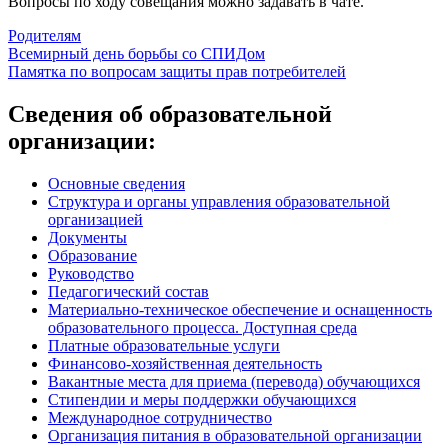
Вопросы по ходу совещания можно задавать в чате.
Родителям
Навигация
Всемирный день борьбы со СПИДом
Памятка по вопросам защиты прав потребителей
по
записям
Сведения об образовательной
организации:
Основные сведения
Структура и органы управления образовательной
организацией
Документы
Образование
Руководство
Педагогический состав
Материально-техническое обеспечение и оснащенность
образовательного процесса. Доступная среда
Платные образовательные услуги
Финансово-хозяйственная деятельность
Вакантные места для приема (перевода) обучающихся
Стипендии и меры поддержки обучающихся
Международное сотрудничество
Организация питания в образовательной организации