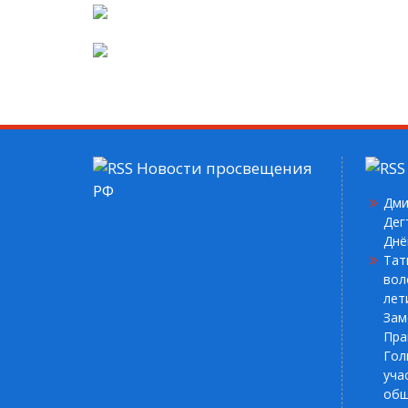
Новости просвещения
РФ
Дми
Дег
Днё
Тат
вол
лет
Зам
Пра
Гол
уча
общ