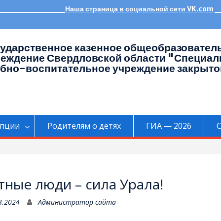
___________Наша страница в социальной сети VK.co
ударственное казенное общеобразовател
реждение Свердловской области "Специал
бно-воспитательное учреждение закрыто
упции
Родителям о детях
ГИА — 2026
C
тные люди – сила Урала!
3.2024
Администратор сайта