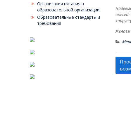
Организация питания в
Надеемс
образовательной организации
внесет
Образовательные стандарты и
корруп
требования
Желаем 
Мер
Нави
Прое
по
возм
запи