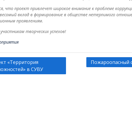
я, что проект привлечет широкое внимание к проблеме коррупц
 весомый вклад в формирование в обществе нетерпимого отноше
ционным проявлениям.
участникам творческих успехов!
оприятия
гация
кт «Территория
Пожароопасный 
ожностей» в СУВУ
сям