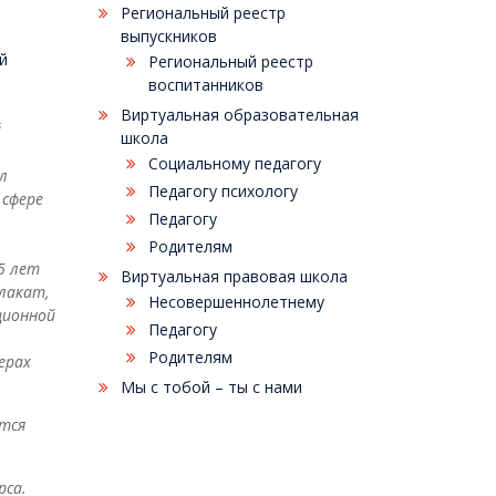
Региональный реестр
выпускников
й
Региональный реестр
воспитанников
Виртуальная образовательная
й
школа
Социальному педагогу
л
Педагогу психологу
 сфере
Педагогу
Родителям
5 лет
Виртуальная правовая школа
лакат,
Несовершеннолетнему
ционной
Педагогу
Родителям
ерах
Мы с тобой – ты с нами
тся
рса.