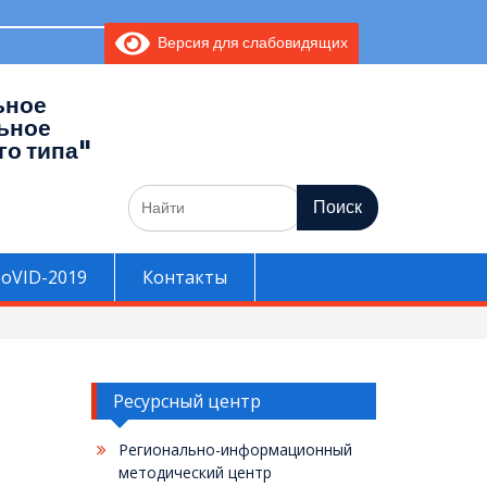
m _________
Версия для слабовидящих
ьное
ьное
го типа"
Поиск
по:
oVID-2019
Контакты
Ресурсный центр
Регионально-информационный
методический центр