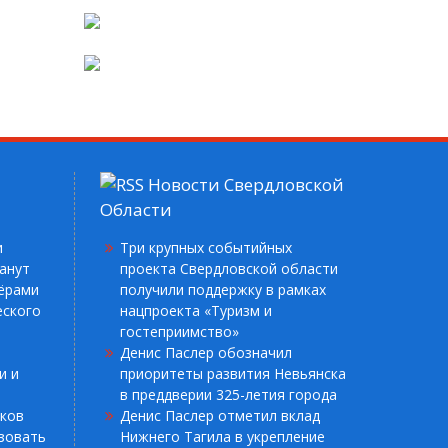
Новости Свердловской
Области
и
Три крупных событийных
анут
проекта Свердловской области
ёрами
получили поддержку в рамках
еского
нацпроекта «Туризм и
гостеприимство»
Денис Паслер обозначил
и и
приоритеты развития Невьянска
в преддверии 325-летия города
иков
Денис Паслер отметил вклад
зовать
Нижнего Тагила в укрепление