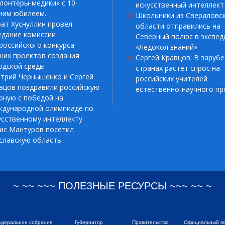
лонтёры-медики» с 10-
искусственный интеллект
ним юбилеем.
Школьники из Свердловс
ат Хуснуллин провёл
области отправились на
едание комиссии
Северный полюс в экспед
российского конкурса
«Ледокол знаний»
ших проектов создания
Сергей Кравцов: В заруб
одской среды
странах растёт спрос на
трий Чернышенко и Сергей
российских учителей
вцов поздравили российскую
естественно-научного п
рную с победой на
дународной олимпиаде по
усственному интеллекту
ис Мантуров посетил
славскую область
~ ~~ ~~~ ПОЛЕЗНЫЕ РЕСУРСЫ ~~~ ~~ ~
деральное собрание
Губернатор
Правительство
Официальный п