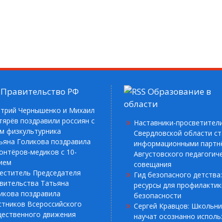
Правительство РФ
Образование в
области
трий Чернышенко и Михаил
тярёв поздравили россиян с
Наставники-просветител
м физкультурника
Свердловской области ст
ьяна Голикова поздравила
информационными партн
онтёров-медиков с 10-
Августовского педагогич
ием
совещания
еститель Председателя
Гид безопасного детства:
вительства Татьяна
ресурсы для профилактик
икова поздравила
безопасности
стников Всероссийского
Сергей Кравцов: Школьн
ественного движения
научат осознанно исполь