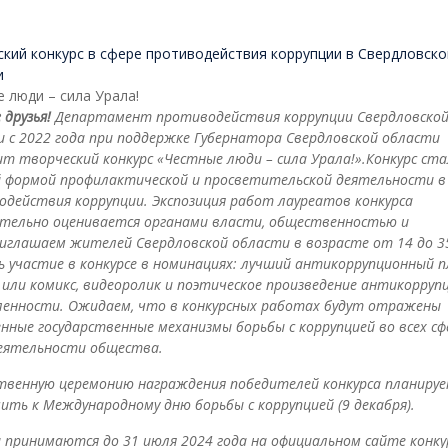
кий конкурс в сфере противодействия коррупции в Свердловско
и
 люди – сила Урала!
 друзья!
Департамент противодействия коррупции Свердловско
 с 2022 года при поддержке Губернатора Свердловской области
т творческий конкурс «Честные люди – сила Урала!».
Конкурс ста
 формой профилактической и просветительской деятельности в
действия коррупции. Экспозиция работ лауреатов конкурса
тельно оценивается органами власти, общественностью и
иглашаем жителей Свердловской области в возрасте от 14 до 3
 участие в конкурсе в номинациях: лучший антикоррупционный п
 или комикс, видеоролик и поэтическое произведение антикорруп
ленности. Ожидаем, что в конкурсных работах будут отражены
нные государственные механизмы борьбы с коррупцией во всех сф
еятельности общества.
твенную церемонию награждения победителей конкурса планируе
ить к Международному дню борьбы с коррупцией (9 декабря).
принимаются до 31 июля 2024 года на официальном сайте конку