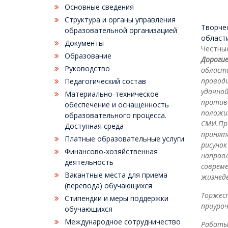
Основные сведения
Структура и органы управления
Творчес
образовательной организацией
област
Документы
Честные
Образование
Дорогие
Руководство
области
проводи
Педагогический состав
удачной
Материально-техническое
противо
обеспечение и оснащенность
положи
образовательного процесса.
СМИ.
Пр
Доступная среда
принять
Платные образовательные услуги
рисунок
Финансово-хозяйственная
направ
деятельность
совреме
Вакантные места для приема
жизнед
(перевода) обучающихся
Торжес
Стипендии и меры поддержки
приуроч
обучающихся
Международное сотрудничество
Работы 