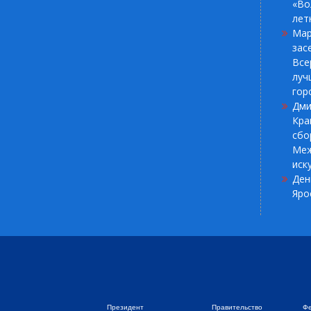
«Во
лет
Мар
зас
Все
луч
гор
Дми
Кра
сбо
Меж
иск
Ден
Яро
Президент
Правительство
Фе