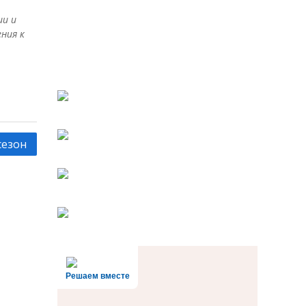
ии и
ния к
сезон
Решаем вместе