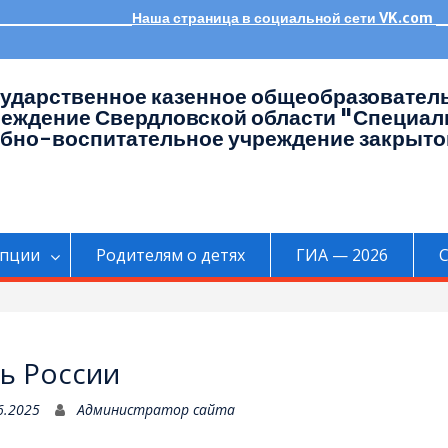
___________Наша страница в социальной сети VK.co
ударственное казенное общеобразовател
реждение Свердловской области "Специал
бно-воспитательное учреждение закрыто
упции
Родителям о детях
ГИА — 2026
C
ь России
6.2025
Администратор сайта