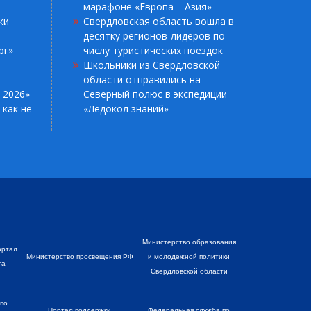
марафоне «Европа – Азия»
ки
Свердловская область вошла в
десятку регионов-лидеров по
рг»
числу туристических поездок
Школьники из Свердловской
области отправились на
 2026»
Северный полюс в экспедиции
 как не
«Ледокол знаний»
Министерство образования
ортал
Министерство просвещения РФ
и молодежной политики
га
Свердловской области
по
Портал поддержки
Федеральная служба по