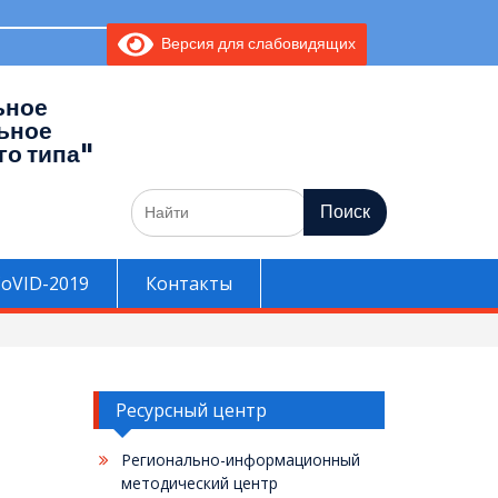
m _________
Версия для слабовидящих
ьное
ьное
го типа"
Поиск
по:
oVID-2019
Контакты
Ресурсный центр
Регионально-информационный
методический центр