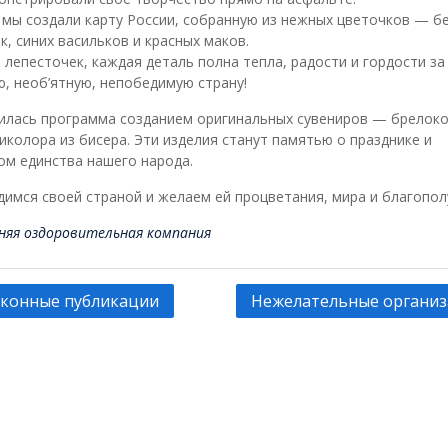
 мы создали карту России, собранную из нежных цветочков — б
, синих васильков и красных маков.
лепесточек, каждая деталь полна тепла, радости и гордости за
, необ’ятную, непобедимую страну!
илась программа созданием оригинальных сувениров — брелоко
иколора из бисера. Эти изделия станут памятью о празднике и
ом единства нашего народа.
имся своей страной и желаем ей процветания, мира и благопол
няя оздоровительная компания
гация
конные публикации
Нежелательные органи
сям