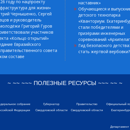
026 году по нацпроекту
наставник»
фраструктура для жизни»
Обучающиеся и выпускни
трий Чернышенко, Сергей
детского технопарка
вцов и руководитель
«Кванториум. Екатеринбу
молодёжи Григорий Гуров
стали победителями и
риветствовали участников
призёрами инженерных
екта «Кольцо открытий»
соревнований «Архипелаг
едание Евразийского
Гид безопасного детства:
правительственного совета
стать жертвой вербовки?
зком составе
~ ~~ ~~~ ПОЛЕЗНЫЕ РЕСУРСЫ ~~~ ~~ ~
деральное собрание
Губернатор
Правительство
Официальный п
оссийской Федерации
Свердловской области
Свердловской области
Екатеринбур
Департамент 