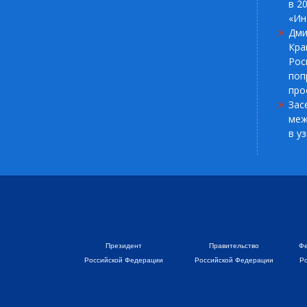
в 2
«Ин
Дми
Кра
Рос
поп
про
Зас
меж
в у
Президент
Правительство
Фе
Российской Федерации
Российской Федерации
Р