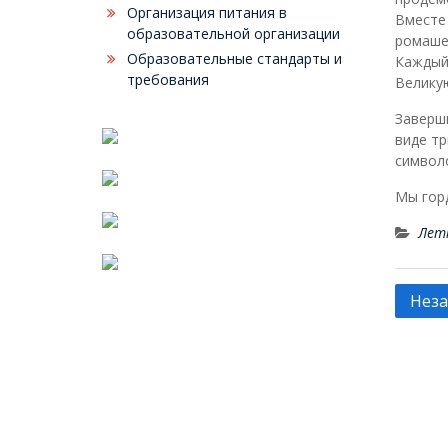
Организация питания в
Вместе
образовательной организации
ромашек
Образовательные стандарты и
Каждый 
требования
Великую
Заверш
виде тр
символ
Мы горд
Лет
Нави
Неза
по
запи