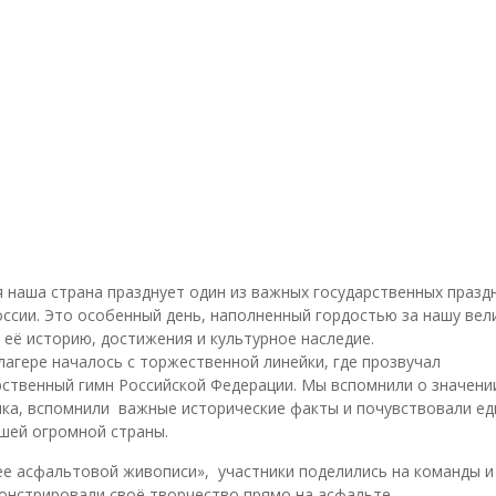
 наша страна празднует один из важных государственных праз
ссии. Это особенный день, наполненный гордостью за нашу вел
 её историю, достижения и культурное наследие.
лагере началось с торжественной линейки, где прозвучал
ственный гимн Российской Федерации. Мы вспомнили о значени
ика, вспомнили важные исторические факты и почувствовали ед
шей огромной страны.
ее асфальтовой живописи», участники поделились на команды и
онстрировали своё творчество прямо на асфальте.