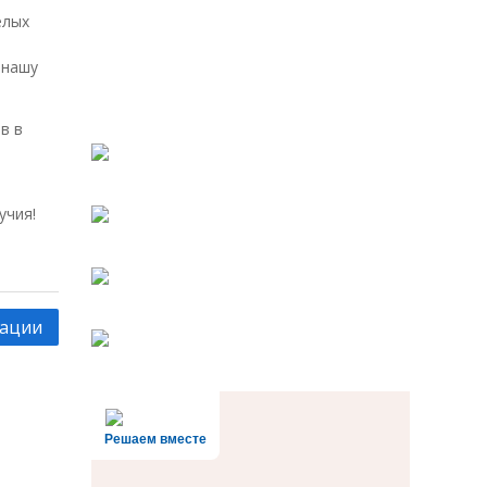
елых
 нашу
в в
учия!
зации
Решаем вместе