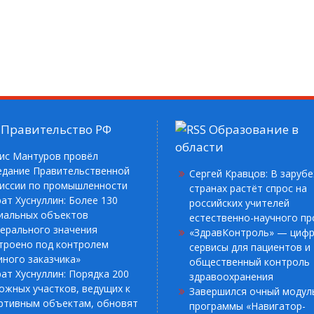
Правительство РФ
Образование в
области
ис Мантуров провёл
едание Правительственной
Сергей Кравцов: В заруб
иссии по промышленности
странах растёт спрос на
ат Хуснуллин: Более 130
российских учителей
иальных объектов
естественно-научного п
ерального значения
«ЗдравКонтроль» — циф
троено под контролем
сервисы для пациентов и
иного заказчика»
общественный контроль
ат Хуснуллин: Порядка 200
здравоохранения
ожных участков, ведущих к
Завершился очный модул
ртивным объектам, обновят
программы «Навигатор-