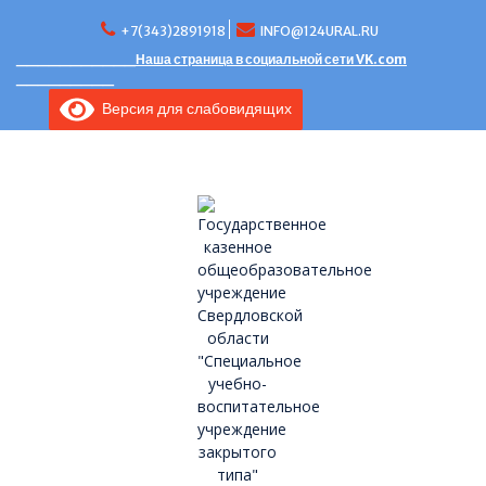
Перейти
к
+7(343)2891918
INFO@124URAL.RU
содержимому
___________Наша страница в социальной сети VK.com
_________
Версия для слабовидящих