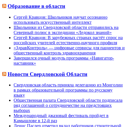
Образование в области
Сергей Кравцов: Школьников научат осознанно
использовать искусственный интеллект
Школьники из Свердловской области отправились на
Северный полюс в экспедиции «Ледокол знаний»
Сергей Кравцов: В зарубежных странах растёт спрос на
российских учителей естественно-научного профиля
«ЗдравКонтроль» — цифровые сервисы для пациентов и
общественный контроль здравоохранения
Завершился очный модуль программы «Навигатор-
наставник»
Новости Свердловской Области
Свердловская область приняла делегацию из Монголии
в рамках образовательной программы по русскому
языку
Общественная палата Свердловской области подписала
ряд соглашений о сотрудничестве на предстоящих
выборах
Международный джазовый фестиваль пройдет в
Камышлове в 12-й раз
Денис Паслер отметил вклад работников строительной