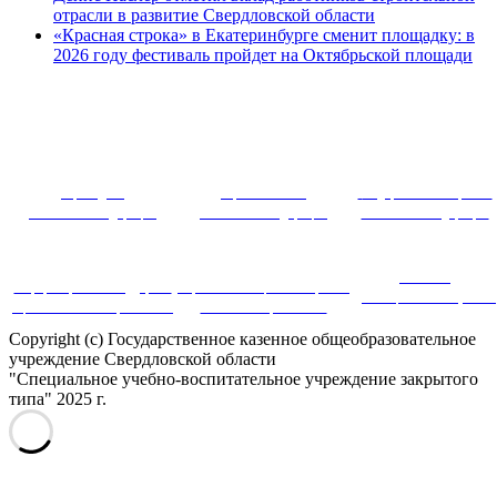
отрасли в развитие Свердловской области
«Красная строка» в Екатеринбурге сменит площадку: в
2026 году фестиваль пройдет на Октябрьской площади
~ ~~ ~~~ 
Президент
Правительство
Федеральное собрание
Российской Федерации
Российской Федерации
Российской Федерации
Система
Информационная поддержка
Портал инновационных практик
дистанционного обучения
оценки качества образования
в системе образования
Copyright (c) Государственное казенное общеобразовательное
учреждение Свердловской области
"Специальное учебно-воспитательное учреждение закрытого
типа" 2025 г.