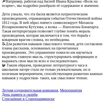
🔎Например, работая над басней Ивана Крылова «Волк на
псарне», мы подробно разобрали её содержание и значение.
Дети узнали, что эта басня является патриотическим
произведением, отражающим события Отечественной войны
1812 года. В ней образ ловчего символизирует Михаила
Илларионовича Кутузова, а волка — Наполеона Бонапарта.
Такая интерпретация позволяет глубже понять мораль
произведения, которая заключается в том, что борьба с
коварным врагом сложна, но необходима.
📝Для развития навыков смыслового чтения, дети составляли
планы рассказов, основанных на прочитанных
произведениях. Это упражнение помогло им научиться
выделять главную мысль, структурировать информацию и
выражать свои мысли ясно и последовательно.
🧩 Таким образом, проведение литературного часа в
школьном лагере стало не только увлекательным, но и
полезным мероприятием, способствующим развитию важных
навыков у подростков- таких, как смысловое чтение.
Летняя оздоровительная компания
,
Мероприятия
Навигация
День памяти и скорби
Стрельбище в Старопышминске
по