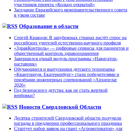
участников проекта «Кольцо открытий»
Заседание Евразийского межправительственного совета
в узком составе
Образование в области
Сергей Кравцов: В зарубежных странах растёт спрос на
российских учителей естественно-научного профиля
«ЗдравКонтроль» — цифровые сервисы для пациентов и
общественный контроль здравоохранения
Завершился очный модуль программы «Навигатор-
наставник»
Обучающиеся и выпускники детского технопарка
«Кванториум. Екатеринбург» стали победителями и
призёрами инженерных соревнований «Архипелаг
2026»
Гид безопасного детства: как не стать жертвой
вербовки?
Новости Свердловской Области
Десятки строителей Свердловской области получили
награды в преддверии профессионального праздника
Стартует набор заявок на грант «Агромотиватор» для