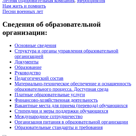
Летняя оздоровительная компания
,
Мероприятия
Навигация
Нам жить и помнить
Песни военных лет
по
записям
Сведения об образовательной
организации:
Основные сведения
Структура и органы управления образовательной
организацией
Документы
Образование
Руководство
Педагогический состав
Материально-техническое обеспечение и оснащенность
образовательного процесса. Доступная среда
Платные образовательные услуги
Финансово-хозяйственная деятельность
Вакантные места для приема (перевода) обучающихся
Стипендии и меры поддержки обучающихся
Международное сотрудничество
Организация питания в образовательной организации
Образовательные стандарты и требования