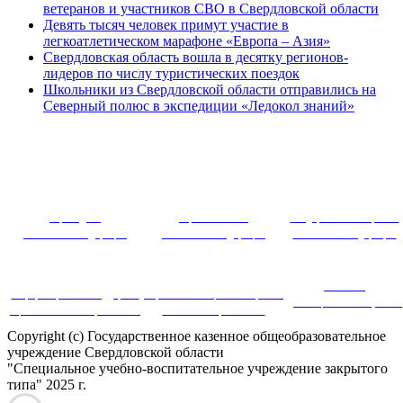
ветеранов и участников СВО в Свердловской области
Девять тысяч человек примут участие в
легкоатлетическом марафоне «Европа – Азия»
Свердловская область вошла в десятку регионов-
лидеров по числу туристических поездок
Школьники из Свердловской области отправились на
Северный полюс в экспедиции «Ледокол знаний»
~ ~~ ~~~ 
Президент
Правительство
Федеральное собрание
Российской Федерации
Российской Федерации
Российской Федерации
Система
Информационная поддержка
Портал инновационных практик
дистанционного обучения
оценки качества образования
в системе образования
Copyright (c) Государственное казенное общеобразовательное
учреждение Свердловской области
"Специальное учебно-воспитательное учреждение закрытого
типа" 2025 г.