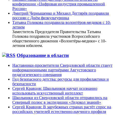
конференции «Цифровая индустрия промышленной
России»
Дмитрий Чернышенко и Михаил Дегтярёв поздравили
россиян с Днём физкультурника
Татьяна Голикова поздравила волонтёров-медиков с 10-
летием
Заместитель Председателя Правительства Татьяна
Голикова поздравила участников Всероссийского
общественного движения «Волонтёры-медики» с 10-
летним юбилеем.
Образование в области
Наставники-просветители Свердловской области станут
информационными партнёрами Августовского
педагогического совещания
Гид безопасного детства: ресурсы для профилактики и
безопасности
Сергей Кравцов: Школьников научат осознанно
использовать искусственный интеллект
Школьники из Свердловской области отправились на
Северный полюс в экспедиции «Ледокол знаний»
Сергей Кравцов: В зарубежных странах растёт спрос на
российских учителей естественно-научного профиля