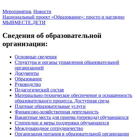
Мероприятия
,
Новости
Навигация
Национальный проект «Образование»: просто и наглядно
МЫВМЕСТЕ.ДЕТИ
по
записям
Сведения об образовательной
организации:
Основные сведения
Структура и органы управления образовательной
организацией
Документы
Образование
Руководство
Педагогический состав
Материально-техническое обеспечение и оснащенность
образовательного процесса. Доступная среда
Платные образовательные услуги
Финансово-хозяйственная деятельность
Вакантные места для приема (перевода) обучающихся
Стипендии и меры поддержки обучающихся
Международное сотрудничество
Организация питания в образовательной организации