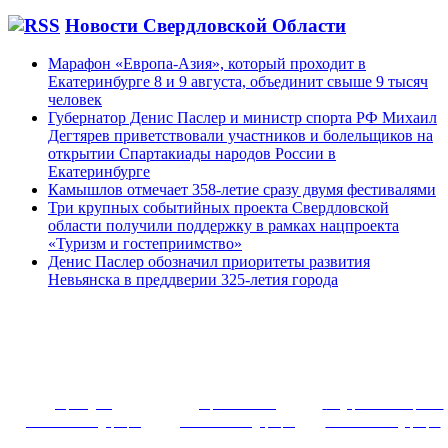
Новости Свердловской Области
Марафон «Европа-Азия», который проходит в
Екатеринбурге 8 и 9 августа, объединит свыше 9 тысяч
человек
Губернатор Денис Паслер и министр спорта РФ Михаил
Дегтярев приветствовали участников и болельщиков на
открытии Спартакиады народов России в
Екатеринбурге
Камышлов отмечает 358-летие сразу двумя фестивалями
Три крупных событийных проекта Свердловской
области получили поддержку в рамках нацпроекта
«Туризм и гостеприимство»
Денис Паслер обозначил приоритеты развития
Невьянска в преддверии 325-летия города
~ ~~ ~~~ 
Президент
Правительство
Федеральное собрание
Российской Федерации
Российской Федерации
Российской Федерации