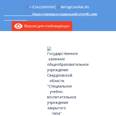
Перейти
+7(343)2891918
INFO@124URAL.RU
к
содержимому
___________Наша страница в социальной сети VK.com
_________
Версия для слабовидящих