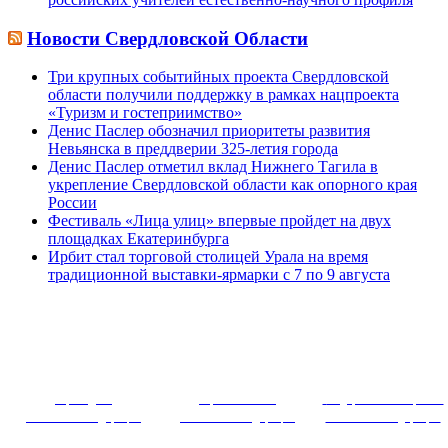
Новости Свердловской Области
Три крупных событийных проекта Свердловской
области получили поддержку в рамках нацпроекта
«Туризм и гостеприимство»
Денис Паслер обозначил приоритеты развития
Невьянска в преддверии 325-летия города
Денис Паслер отметил вклад Нижнего Тагила в
укрепление Свердловской области как опорного края
России
Фестиваль «Лица улиц» впервые пройдет на двух
площадках Екатеринбурга
Ирбит стал торговой столицей Урала на время
традиционной выставки-ярмарки с 7 по 9 августа
~ ~~ ~~~ 
Президент
Правительство
Федеральное собрание
Российской Федерации
Российской Федерации
Российской Федерации