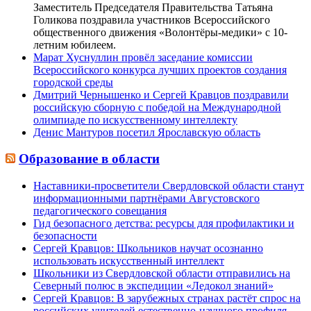
Заместитель Председателя Правительства Татьяна
Голикова поздравила участников Всероссийского
общественного движения «Волонтёры-медики» с 10-
летним юбилеем.
Марат Хуснуллин провёл заседание комиссии
Всероссийского конкурса лучших проектов создания
городской среды
Дмитрий Чернышенко и Сергей Кравцов поздравили
российскую сборную с победой на Международной
олимпиаде по искусственному интеллекту
Денис Мантуров посетил Ярославскую область
Образование в области
Наставники-просветители Свердловской области станут
информационными партнёрами Августовского
педагогического совещания
Гид безопасного детства: ресурсы для профилактики и
безопасности
Сергей Кравцов: Школьников научат осознанно
использовать искусственный интеллект
Школьники из Свердловской области отправились на
Северный полюс в экспедиции «Ледокол знаний»
Сергей Кравцов: В зарубежных странах растёт спрос на
российских учителей естественно-научного профиля