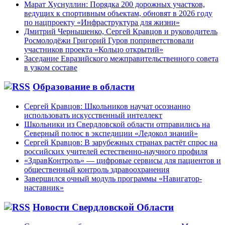
Марат Хуснуллин: Порядка 200 дорожных участков,
ведущих к спортивным объектам, обновят в 2026 году
по нацпроекту «Инфраструктура для жизни»
Дмитрий Чернышенко, Сергей Кравцов и руководитель
Росмолодёжи Григорий Гуров поприветствовали
участников проекта «Кольцо открытий»
Заседание Евразийского межправительственного совета
в узком составе
Образование в области
Сергей Кравцов: Школьников научат осознанно
использовать искусственный интеллект
Школьники из Свердловской области отправились на
Северный полюс в экспедиции «Ледокол знаний»
Сергей Кравцов: В зарубежных странах растёт спрос на
российских учителей естественно-научного профиля
«ЗдравКонтроль» — цифровые сервисы для пациентов и
общественный контроль здравоохранения
Завершился очный модуль программы «Навигатор-
наставник»
Новости Свердловской Области