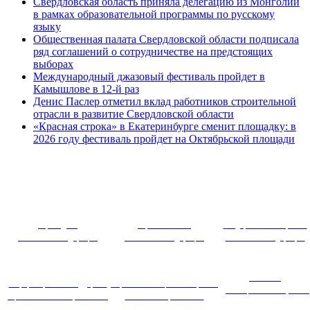
Свердловская область приняла делегацию из Монголии
в рамках образовательной программы по русскому
языку
Общественная палата Свердловской области подписала
ряд соглашений о сотрудничестве на предстоящих
выборах
Международный джазовый фестиваль пройдет в
Камышлове в 12-й раз
Денис Паслер отметил вклад работников строительной
отрасли в развитие Свердловской области
«Красная строка» в Екатеринбурге сменит площадку: в
2026 году фестиваль пройдет на Октябрьской площади
~ ~~ ~~~ 
Президент
Правительство
Федеральное собрание
Российской Федерации
Российской Федерации
Российской Федерации
Система
Информационная поддержка
Портал инновационных практик
дистанционного обучения
оценки качества образования
в системе образования