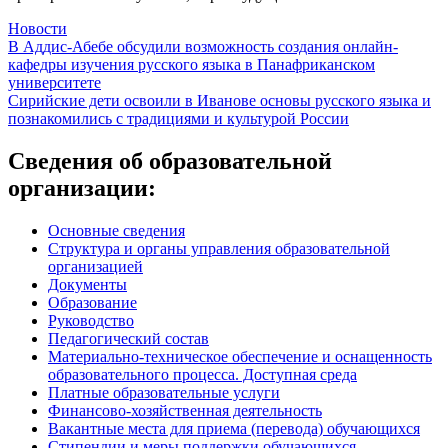
Новости
Навигация
В Аддис-Абебе обсудили возможность создания онлайн-
кафедры изучения русского языка в Панафриканском
по
университете
записям
Сирийские дети освоили в Иванове основы русского языка и
познакомились с традициями и культурой России
Сведения об образовательной
организации:
Основные сведения
Структура и органы управления образовательной
организацией
Документы
Образование
Руководство
Педагогический состав
Материально-техническое обеспечение и оснащенность
образовательного процесса. Доступная среда
Платные образовательные услуги
Финансово-хозяйственная деятельность
Вакантные места для приема (перевода) обучающихся
Стипендии и меры поддержки обучающихся