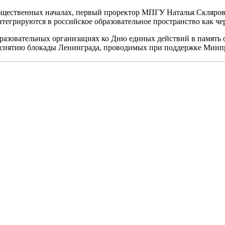
ественных началах, первый проректор МПГУ Наталья Склярова п
тегрируются в российское образовательное пространство как чер
азовательных организациях ко Дню единых действий в память о 
х снятию блокады Ленинграда, проводимых при поддержке Минпр