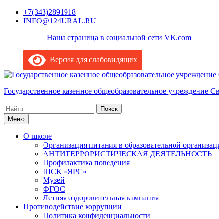
Перейти
+7(343)2891918
к
INFO@124URAL.RU
содержимому
___________Наша страница в социальной сети VK.com ______
Версия для слабовидящих
Государственное казенное общеобразовательное учреждение С
Поиск
по:
Меню
О школе
Организация питания в образовательной организац
АНТИТЕРРОРИСТИЧЕСКАЯ ДЕЯТЕЛЬНОСТЬ
Профилактика поведения
ШСК «ЯРС»
Музей
ФГОС
Летняя оздоровительная кампания
Противодействие коррупции
Политика конфиденциальности