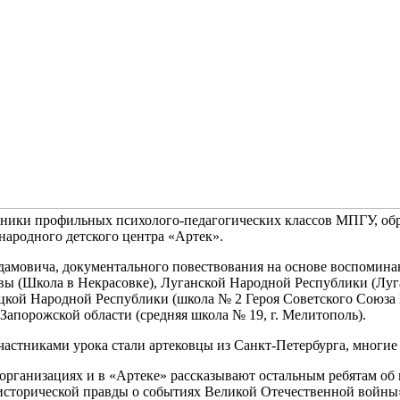
ники профильных психолого-педагогических классов МПГУ, обр
ародного детского центра «Артек».
амовича, документального повествования на основе воспомина
квы (Школа в Некрасовке), Луганской Народной Республики (Лу
цкой Народной Республики (школа № 2 Героя Советского Союза 
Запорожской области (средняя школа № 19, г. Мелитополь).
астниками урока стали артековцы из Санкт-Петербурга, многие
организациях и в «Артеке» рассказывают остальным ребятам об 
е исторической правды о событиях Великой Отечественной войны