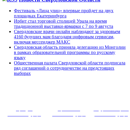
Фестиваль «Лица улиц» впервые пройдет на двух
площадках Екатеринбурга
Ирбит стал торговой столицей Урала на время
традиционной выставки-ярмарки с 7 по 9 августа
Свердловские врачи онлайн наблюдают за здоровьем
4160 будущих мам благодаря цифровым сервисам,
включая мессенджер МАКС
Свердловская область приняла делегацию из Монголии
в рамках образовательной программы по русскому
языку
Общественная палата Свердловской области подписала
ряд соглашений о сотрудничестве на предстоящих
выборах
~ ~~ ~~~ 
Президент
Правительство
Федеральное собрание
Российской Федерации
Российской Федерации
Российской Федерации