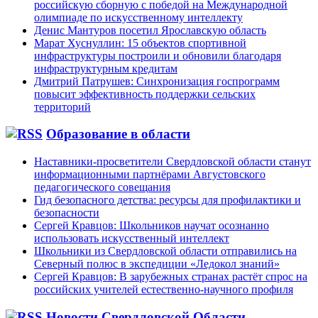
российскую сборную с победой на Международной
олимпиаде по искусственному интеллекту
Денис Мантуров посетил Ярославскую область
Марат Хуснуллин: 15 объектов спортивной
инфраструктуры построили и обновили благодаря
инфраструктурным кредитам
Дмитрий Патрушев: Синхронизация госпрограмм
повысит эффективность поддержки сельских
территорий
Образование в области
Наставники-просветители Свердловской области станут
информационными партнёрами Августовского
педагогического совещания
Гид безопасного детства: ресурсы для профилактики и
безопасности
Сергей Кравцов: Школьников научат осознанно
использовать искусственный интеллект
Школьники из Свердловской области отправились на
Северный полюс в экспедиции «Ледокол знаний»
Сергей Кравцов: В зарубежных странах растёт спрос на
российских учителей естественно-научного профиля
Новости Свердловской Области