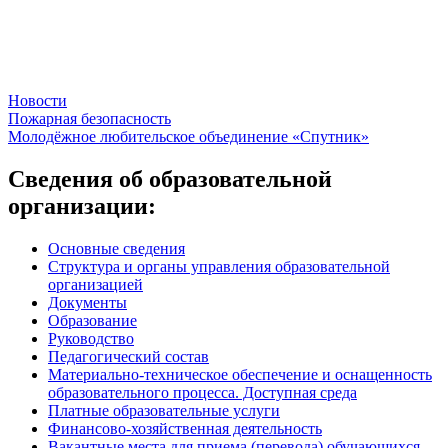
Новости
Навигация
Пожарная безопасность
Молодёжное любительское объединение «Спутник»
по
записям
Сведения об образовательной
организации:
Основные сведения
Структура и органы управления образовательной
организацией
Документы
Образование
Руководство
Педагогический состав
Материально-техническое обеспечение и оснащенность
образовательного процесса. Доступная среда
Платные образовательные услуги
Финансово-хозяйственная деятельность
Вакантные места для приема (перевода) обучающихся