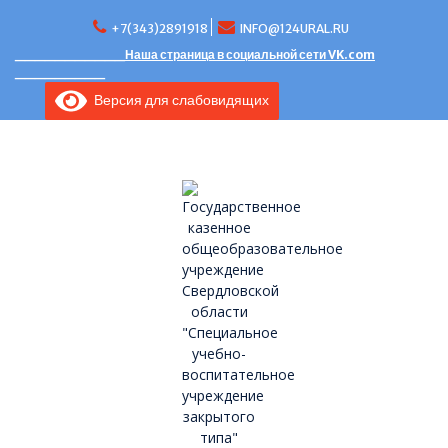
Перейти
к
+7(343)2891918
INFO@124URAL.RU
содержимому
___________Наша страница в социальной сети VK.com
_________
Версия для слабовидящих