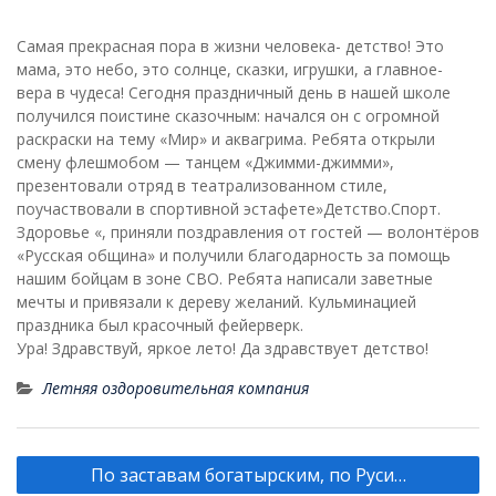
Самая прекрасная пора в жизни человека- детство! Это
мама, это небо, это солнце, сказки, игрушки, а главное-
вера в чудеса! Сегодня праздничный день в нашей школе
получился поистине сказочным: начался он с огромной
раскраски на тему «Мир» и аквагрима. Ребята открыли
смену флешмобом — танцем «Джимми-джимми»,
презентовали отряд в театрализованном стиле,
поучаствовали в спортивной эстафете»Детство.Спорт.
Здоровье «, приняли поздравления от гостей — волонтёров
«Русская община» и получили благодарность за помощь
нашим бойцам в зоне СВО. Ребята написали заветные
мечты и привязали к дереву желаний. Кульминацией
праздника был красочный фейерверк.
Ура! Здравствуй, яркое лето! Да здравствует детство!
Летняя оздоровительная компания
Навигация
По заставам богатырским, по Руси…
по