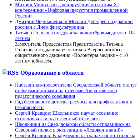
Михаил Мишустин дал поручения по итогам XI
конференции «Цифровая индустрия промышленной
России»
Дмитрий Чернышенко и Михаил Дегтярёв поздравили
россиян с Днём физкультурника
Татьяна Голикова поздравила волонтёров-медиков с 10-
летием
Заместитель Председателя Правительства Татьяна
Голикова поздравила участников Всероссийского
общественного движения «Волонтёры-медики» с 10-
летним юбилеем.
Образование в области
Наставники-просветители Свердловской области станут
информационными партнёрами Августовского
педагогического совещания
Гид безопасного детства: ресурсы для профилактики и
безопасности
Сергей Кравцов: Школьников научат осознанно
использовать искусственный интеллект
Школьники из Свердловской области отправились на
Северный полюс в экспедиции «Ледокол знаний»
Сергей Кравцов: В зарубежных странах растёт спрос на