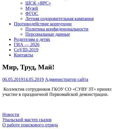
ШСК «ЯРС»
Музей
ФГОС
Летняя оздоровительная кампания
Противодействие коррупции
Политика конфиденциальности
Персональные данные
Родителям о детях
ГИА — 2026
CoVID-2019
Контакты
Мир, Труд, Май!
06.05.2019
14.05.2019
Администратор сайта
Коллектив сотрудников ГКОУ СО «СУВУ ЗТ» принял
участие в праздничной Первомайской демонстрации.
Новости
Навигация
Уральский мастер сказов
О работе поискового отряда
по