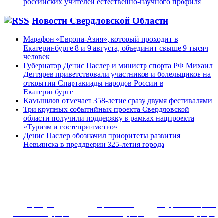
российских учителей естественно-научного профиля
Новости Свердловской Области
Марафон «Европа-Азия», который проходит в
Екатеринбурге 8 и 9 августа, объединит свыше 9 тысяч
человек
Губернатор Денис Паслер и министр спорта РФ Михаил
Дегтярев приветствовали участников и болельщиков на
открытии Спартакиады народов России в
Екатеринбурге
Камышлов отмечает 358-летие сразу двумя фестивалями
Три крупных событийных проекта Свердловской
области получили поддержку в рамках нацпроекта
«Туризм и гостеприимство»
Денис Паслер обозначил приоритеты развития
Невьянска в преддверии 325-летия города
~ ~~ ~~~ 
Президент
Правительство
Федеральное собрание
Российской Федерации
Российской Федерации
Российской Федерации