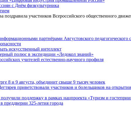
нции «Цифровая индустрия промышленной России»
сиян с Днём физкультурника
етием
ова поздравила участников Всероссийского общественного движ
 информационными партнёрами Августовского педагогического 
зопасности
вать искусственный интеллект
верный полюс в экспедиции «Ледокол знаний»
российских учителей естественно-научного профиля
ге 8 и 9 августа, объединит свыше 9 тысяч человек
егтярев приветствовали участников и болельщиков на открытии
 получили поддержку в рамках нацпроекта «Туризм и гостеприи
в преддверии 325-летия города
 ~~ ~~~ ПОЛЕЗНЫЕ РЕСУРСЫ ~~~ ~~