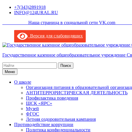
Перейти
+7(343)2891918
к
INFO@124URAL.RU
содержимому
___________Наша страница в социальной сети VK.com ______
Версия для слабовидящих
Государственное казенное общеобразовательное учреждение С
Поиск
по:
Меню
О школе
Организация питания в образовательной организац
АНТИТЕРРОРИСТИЧЕСКАЯ ДЕЯТЕЛЬНОСТЬ
Профилактика поведения
ШСК «ЯРС»
Музей
ФГОС
Летняя оздоровительная кампания
Противодействие коррупции
Политика конфиденциальности