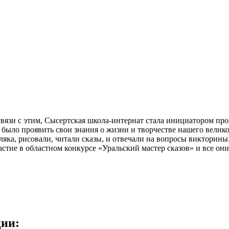
 связи с этим, Сысертская школа-интернат стала инициатором пр
 было проявить свои знания о жизни и творчестве нашего велик
ляка, рисовали, читали сказы, и отвечали на вопросы викторин
участие в областном конкурсе «Уральский мастер сказов» и все
ции: