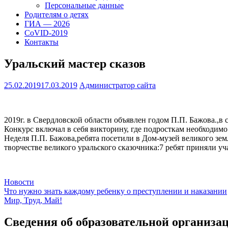
Персональные данные
Родителям о детях
ГИА — 2026
CoVID-2019
Контакты
Уральский мастер сказов
25.02.2019
17.03.2019
Администратор сайта
2019г. в Свердловской области объявлен годом П.П. Бажова.,в
Конкурс включал в себя викторину, где подросткам необходимо
Неделя П.П. Бажова,ребята посетили в Дом-музей великого зем
творчестве великого уральского сказочника:7 ребят приняли 
Новости
Навигация
Что нужно знать каждому ребенку о преступлении и наказании
Мир, Труд, Май!
по
записям
Сведения об образовательной организа