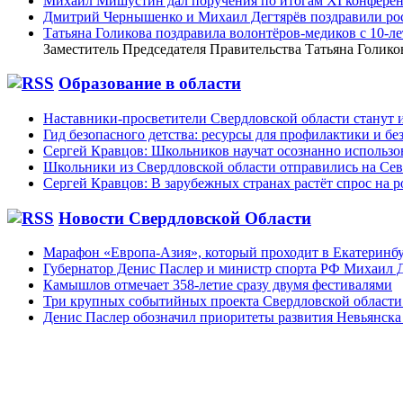
Михаил Мишустин дал поручения по итогам XI конфере
Дмитрий Чернышенко и Михаил Дегтярёв поздравили рос
Татьяна Голикова поздравила волонтёров-медиков с 10-л
Заместитель Председателя Правительства Татьяна Голик
Образование в области
Наставники-просветители Свердловской области станут
Гид безопасного детства: ресурсы для профилактики и бе
Сергей Кравцов: Школьников научат осознанно использо
Школьники из Свердловской области отправились на Се
Сергей Кравцов: В зарубежных странах растёт спрос на 
Новости Свердловской Области
Марафон «Европа-Азия», который проходит в Екатеринбур
Губернатор Денис Паслер и министр спорта РФ Михаил Д
Камышлов отмечает 358-летие сразу двумя фестивалями
Три крупных событийных проекта Свердловской области
Денис Паслер обозначил приоритеты развития Невьянска 
~