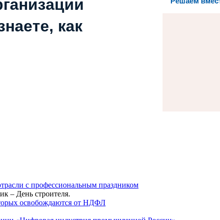
рганизации
Решаем вмес
наете, как
трасли с профессиональным праздником
ик – День строителя.
оторых освобождаются от НДФЛ